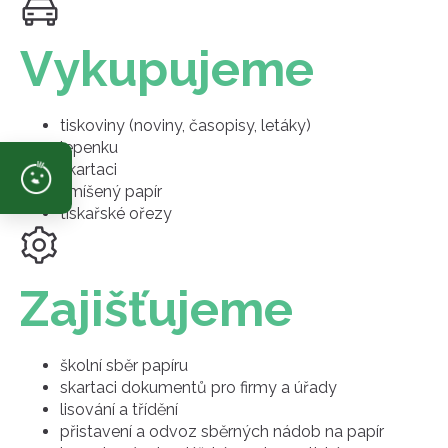
Vykupujeme
tiskoviny (noviny, časopisy, letáky)
lepenku
skartaci
smíšený papír
tiskařské ořezy
Zajišťujeme
školní sběr papíru
skartaci dokumentů pro firmy a úřady
lisování a třídění
přistavení a odvoz sběrných nádob na papír