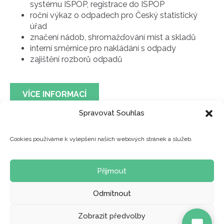
systému ISPOP, registrace do ISPOP
roční výkaz o odpadech pro Český statistický
úřad
značení nádob, shromažďování míst a skladů
interní směrnice pro nakládání s odpady
zajištění rozborů odpadů
VÍCE INFORMACÍ
Spravovat Souhlas
Cookies používáme k vylepšení našich webových stránek a služeb.
Příjmout
O SPOLEČNOSTI
NAŠE SLUŽBY
KONTAKT
KARIÉRA
Odmítnout
ZÁSADY COOKIES
GDPR
Zobrazit předvolby
© ROTTAMI ODPADY s.r.o., Všechna práva vyhrazena.