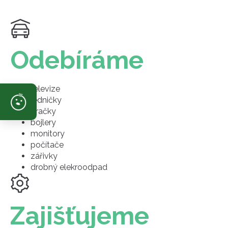
Odebíráme
televize
ledničky
pračky
bojlery
monitory
počítače
zářivky
drobný elekroodpad
Zajišťujeme