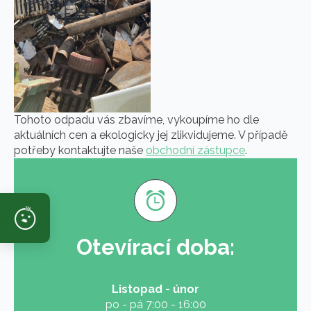
Tohoto odpadu vás zbavíme, vykoupíme ho dle
aktuálních cen a ekologicky jej zlikvidujeme. V případě
potřeby kontaktujte naše
obchodní zástupce
.
Otevírací doba:
Listopad - únor
po - pá 7:00 - 16:00