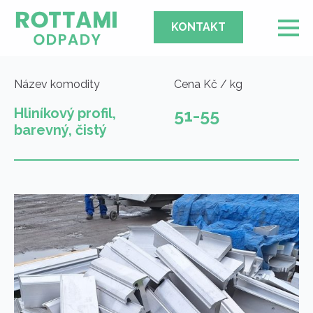
KONTAKT
Název komodity
Cena Kč / kg
Hliníkový profil,
51-55
barevný, čistý